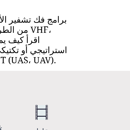
وأجهزة فك تشفير إشارة UHF وأدوات IGINT
أو نظام COMINT عسكري أو طائرة بدون طيار 
يض