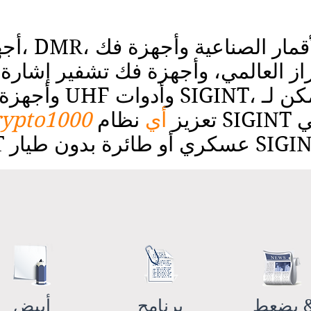
أجهزة ترم
S، اقرأ كيف يمكن لـ
تعزيز
أي
نظام SIGINT استراتيجي أو تكتيكي
ypto1000
SIGINT (UAS، UAV).
عط &
برنامج
أبيض