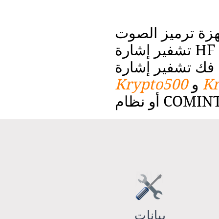
يز الصوت، DMR، برامج فك تشفير الأقمار الصناعية وأجهزة فك
تشفير إشارة HF من الطراز العالمي، وأجهزة فك تشفير إشارة VHF،
Kr
و
Krypto500
بيانات