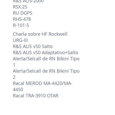
R&S ALIS-2000
RSX.25
RU DGPS
RH5-478
R-101-5
Charla sobre HF Rockwell
URG-III
R&S ALIS v50 Salto
R&S ALIS v50 Adaptativo+Salto
Alerta/Selcall de RN Bikini Tipo
1
Alerta/Selcall de RN Bikini Tipo
2
Racal MEROD MA-4420/MA-
4450
Racal TRA-3910 OTAR
RF-41A00 ALE
Selcall RFSM-3000