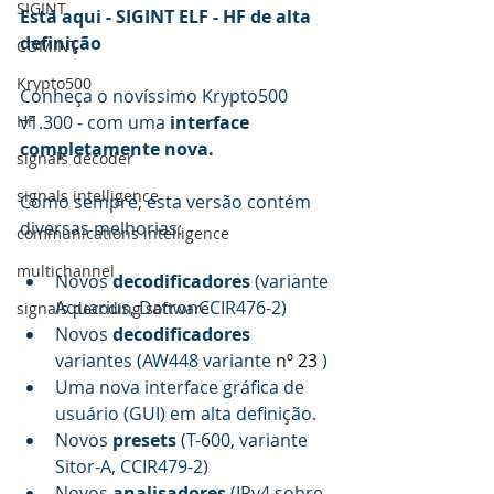
SIGINT
Está aqui - SIGINT ELF - HF de alta 
definição
COMINT
Krypto500
Conheça o novíssimo Krypto500 
HF
v1.300 - com uma 
interface 
completamente nova.
signals decoder
signals intelligence
Como sempre, esta versão contém 
diversas melhorias:
communications intelligence
multichannel
Novos 
decodificadores
 (variante 
Aquarius, DatronCCIR476-2)
signals decoding software
Novos 
decodificadores
variantes (AW448 variante 
nº 23
 )
Uma nova interface gráfica de 
usuário (GUI) em alta definição.
Novos 
presets
 (T-600, variante 
Sitor-A, CCIR479-2)
Novos 
analisadores
 (IPv4 sobre 