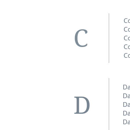
C
C
C
C
C
C
Da
D
Da
Da
Da
D