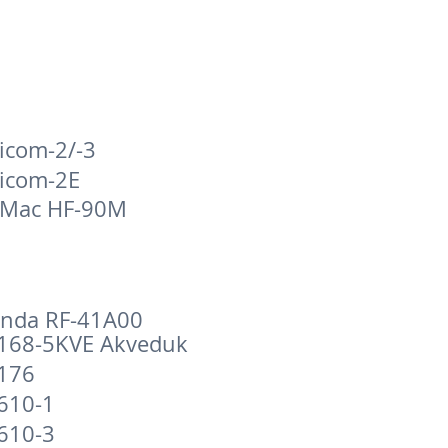
icom-2/-3
icom-2E
-Mac HF-90M
nda RF-41A00
168-5KVE Akveduk
176
610-1
610-3