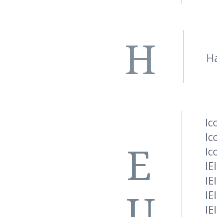
H
H
Ic
Ic
E
Ic
IE
IE
IE
U
IE