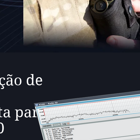
ação de
e
ta para
0