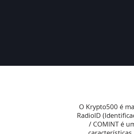
O Krypto500 é ma
RadioID (Identific
/ COMINT é um
características