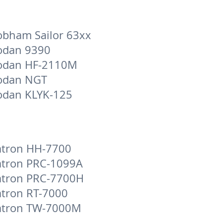
obham Sailor 63xx
odan 9390
odan HF-2110M
odan NGT
odan KLYK-125
tron HH-7700
tron PRC-1099A
tron PRC-7700H
tron RT-7000
atron TW-7000M