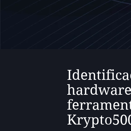
Identific
hardwar
ferramen
Krypto50