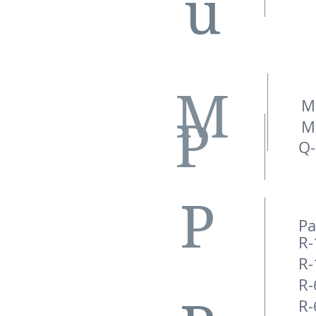
u
M
M
P
M
Q
P
Pa
R-
R-
R-
R-