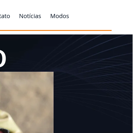
tato
Notícias
Modos
D