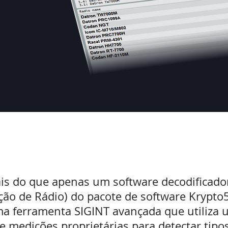
is do que apenas um software decodificado
ação de Rádio) do pacote de software Krypto
a ferramenta SIGINT avançada que utiliza 
 e medições proprietárias para detectar tipo