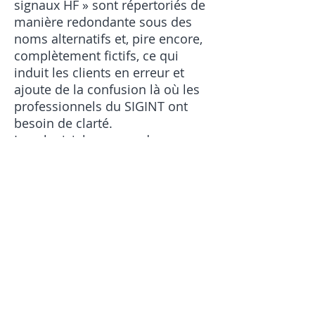
signaux HF » sont répertoriés de
manière redondante sous des
noms alternatifs et, pire encore,
complètement fictifs, ce qui
induit les clients en erreur et
ajoute de la confusion là où les
professionnels du SIGINT ont
besoin de clarté.
Leur logiciel propose des
solutions pour de nombreux
décodeurs de signaux HF non
pertinents : décodeurs de
signaux numériques pour des
modes inutiles dans un système
SIGINT ou COMINT, décodeurs
de signaux HF utilisés par les
opérateurs radioamateurs, etc.
Ce logiciel rend les listes de
décodeurs de signaux HF plus