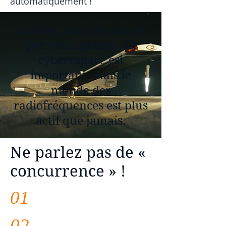
automatiquement !
En bref, nous savons ce
que vous ignorez. Le
cyberespace est
important, mais le
monde des
radiofréquences est plus
actif que jamais.
Ne parlez pas de «
concurrence » !
01
02