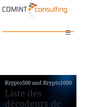
Krypto500 and Krypto1000
Liste des
décodeurs de